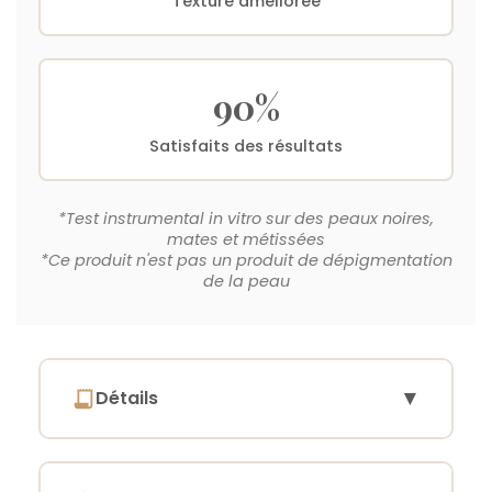
Texture améliorée
90%
Satisfaits des résultats
*Test instrumental in vitro sur des peaux noires,
mates et métissées
*Ce produit n'est pas un produit de dépigmentation
de la peau
▼
Détails
Le sérum booster est tellement puissant
qu'aucune tache ne lui résiste. C'est le pire