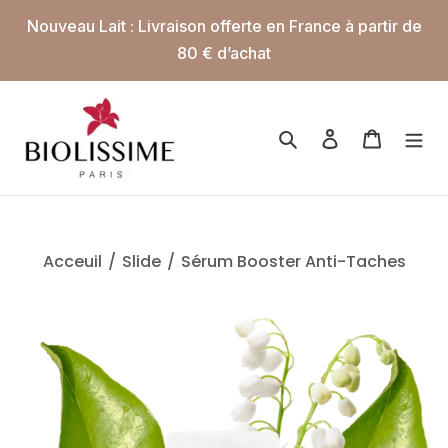
Passer
Nouveau Lait : Livraison offerte en France à partir de
au
80 € d’achat
contenu
Rechercher
Se connecter
Panier
Acceuil
/
Slide
/
Sérum Booster Anti-Taches