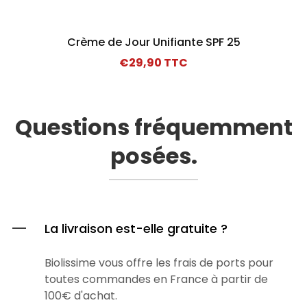
cœur des cellules
Protection solaire SPF 30+ obligatoire en
Formule 100% sûre, contrôlée par des
journée
Action anti-âge
experts
: repulpe et raffermit la
Crème de Jour Unifiante SPF 25
peau
€29,90 TTC
Compatible avec votre routine de soins
Ingrédients d'origine naturelle privilégiés
habituelle
Hydratation continue
: tout au long de la
Sans agents blanchissants dangereux
journée
Questions fréquemment
Conçu pour tous les types de peau, y
posées.
compris les peaux sensibles
« Notre meilleur sérum à ce
EAN :
3760191560079
jour »
La livraison est-elle gratuite ?
Biolissime vous offre les frais de ports pour
toutes commandes en France à partir de
100€ d'achat.